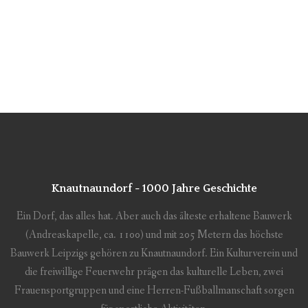
Knautnaundorf - 1000 Jahre Geschichte
Ein Dorf, das alles hat. Aber auch das älteste erhaltene Bauwerk
(Andreaskapelle, ca. 1100) und mit 205 Metern das höchste
Bauwerk Leipzigs gehören zu Knautnaundorf. Ein Kulturverein und
die freiwillige Feuerwehr prägen das kulturelle Leben, zwei
Frauensportgruppen und eine Herren-Fußballmanschaft sorgen